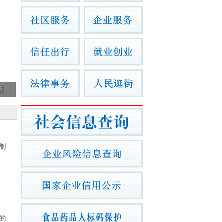
5
制
的