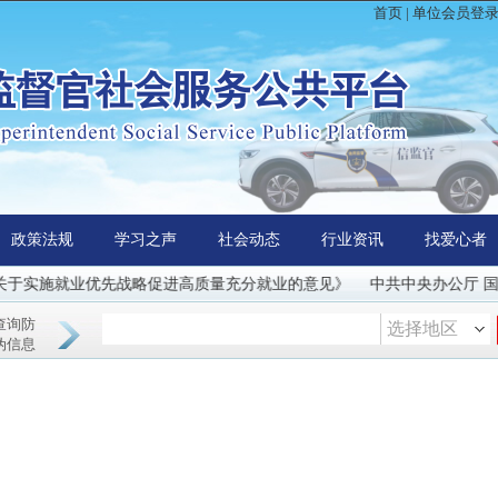
首页
|
单位会员登
政策法规
学习之声
社会动态
行业资讯
找爱心者
实施就业优先战略促进高质量充分就业的意见》
中共中央办公厅 国务
查询防
选择地区
伪信息