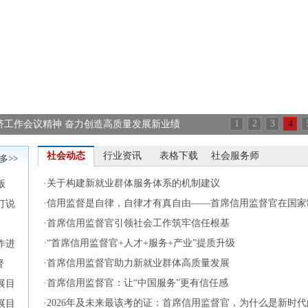
1
2
3
4
济工作会议精神 奋力创造高质量发展新业绩
社会动态
行业资讯
表格下载
社会服务师
多>>
·
关于构建新就业群体服务体系的机制建议
版
·
信用监督是自律，自律才有真自由——首席信用监督官在国家
订说
·
首席信用监督官引领社会工作筑牢信任根基
·
“首席信用监督官+人才+服务+产业”提质升级
作进
·
首席信用监督官助力新就业群体高质量发展
督
·
首席信用监督官：让“中国服务”更有信任感
展目
·
2026年及未来最该考的证：首席信用监督官，为什么是新时代
展目