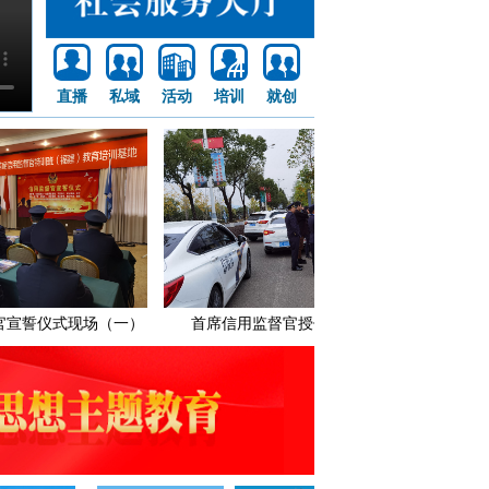
直播
私域
活动
培训
就创
仪式现场（一）
首席信用监督官授信活动现场
首席信