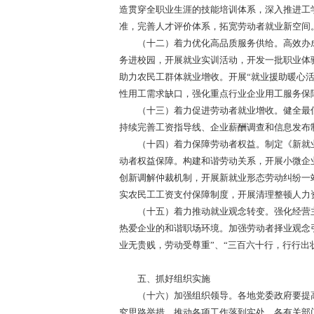
造贯穿全职业生涯的技能培训体系，深入推进工
准，完善人才评价体系，拓宽劳动者就业新空间
（十二）着力优化高品质服务供给。高效办成个
务进校园，开展就业实训活动，开发一批职业体
助力农民工群体就业增收。开展“就业援助暖心活
性用工需求缺口，强化重点行业企业用工服务保
（十三）着力促进劳动者就业增收。健全最低
持续完善工资指导线、企业薪酬调查和信息发布
（十四）着力保障劳动者权益。制定《新就业
动者权益保障。构建和谐劳动关系，开展小微企
创新调解仲裁机制，开展新就业形态劳动纠纷一
实农民工工资支付保障制度，开展清理整顿人力
（十五）着力推动就业观念转变。强化经营主
热爱企业的和谐职场环境。加强劳动者择业观念
业无贵贱，劳动受尊重”、“三百六十行，行行出
五、抓好组织实施
（十六）加强组织领导。各地党委政府要提高
究思路举措，推动各项工作落到实处。各有关部