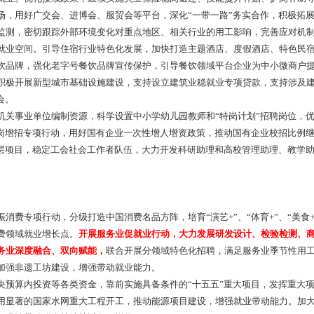
场，用好广交会、进博会、服贸会等平台，深化“一带一路”务实合作，积极拓
监测，密切跟踪外部环境变化对重点地区、相关行业的用工影响，完善应对机
业空间。引导住宿行业特色化发展，加快打造主题酒店、度假酒店、特色民宿
饮品牌，强化老字号餐饮品牌宣传保护，引导餐饮领域平台企业为中小微商户提
积极开展新型城市基础设施建设，支持设立建筑业稳就业专项贷款，支持涉及
会。
事业单位编制资源，科学设置中小学幼儿园教师和“特岗计划”招聘岗位，优
岗增招专项行动，用好国有企业一次性增人增资政策，推动国有企业校招比例继
基层项目，稳定工会社会工作者队伍，大力开发科研助理和高校管理助理、教学
专项行动，分级打造中国消费名品方阵，培育“演艺+”、“体育+”、“美食+
费领域就业增长点。
开展服务业促就业行动，大力发展研发设计、检验检测、
务业深度融合、双向赋能，
联合开展分领域特色化招聘，满足服务业季节性用工
加强非遗工坊建设，增强带动就业能力。
算内投资等各类资金，靠前实施具备条件的“十五五”重大项目，发挥重大项
用显著的国家水网重大工程开工，推动能源项目建设，增强就业带动能力。加