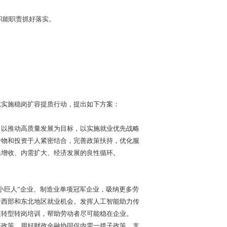
结合职能职责抓好落实。
案
实施稳岗扩容提质行动，提出如下方案：
以推动高质量发展为目标，以实施就业优先战略
于物和投资于人紧密结合，完善政策扶持，优化服
民增收、内需扩大、经济发展的良性循环。
巨人”企业、制造业单项冠军企业，吸纳更多劳
中西部和东北地区就业机会。发挥人工智能助力传
展转型转岗培训，帮助劳动者尽可能稳在企业。
政策，用好财政金融协同促内需一揽子政策，支