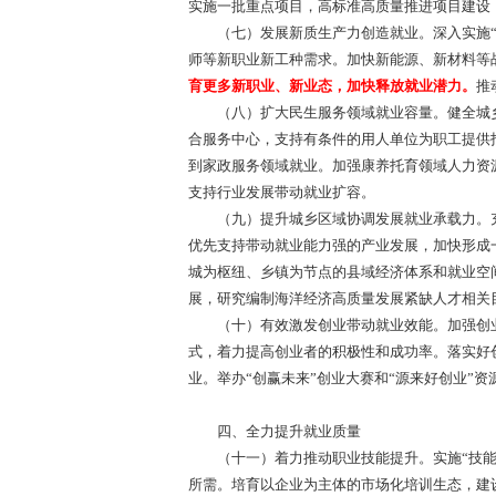
实施一批重点项目，高标准高质量推进项目建设
（七）发展新质生产力创造就业。深入实施“人
师等新职业新工种需求。加快新能源、新材料等
育更多新职业、新业态，加快释放就业潜力。
推
（八）扩大民生服务领域就业容量。健全城乡
合服务中心，支持有条件的用人单位为职工提供
到家政服务领域就业。加强康养托育领域人力资
支持行业发展带动就业扩容。
（九）提升城乡区域协调发展就业承载力。充分
优先支持带动就业能力强的产业发展，加快形成
城为枢纽、乡镇为节点的县域经济体系和就业空
展，研究编制海洋经济高质量发展紧缺人才相关
（十）有效激发创业带动就业效能。加强创业指导
式，着力提高创业者的积极性和成功率。落实好
业。举办“创赢未来”创业大赛和“源来好创业”
四、全力提升就业质量
（十一）着力推动职业技能提升。实施“技能照
所需。培育以企业为主体的市场化培训生态，建