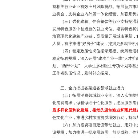
持相关行业企业有效应对风险挑战。拓展新兴市
业机会，支持企业内外贸一体化经营。加强形势
（三）强化建筑、住宿餐饮等行业支持挖潜就
发展特色服务中创造新的就业岗位。培育特色餐
培育现代化建筑产业链，高质量开展城市更新，
人员，有序推进“好房子”建设，挖掘更多就业机
（四）稳定政策性岗位招录规模。统筹盘活机关
稳定招聘规模，深入开展“建功产业一线”人才扩
划、“西部计划”、大学生乡村医生专项计划等
工作者队伍情况，及时补充招录。
三、全力挖掘各渠道各领域就业潜力
（五）拓展消费领域就业空间。深入实施提振消费
化消费需求，做精做细个性化服务，挖掘服务消
质多样化便利化发展，推动先进制造业和现代服
色文化产业，推进乡村旅游提质增效行动，持续
（六）加力投资项目建设带动就业。用好中央预
设规模，加力推进一批发展急需、前期成熟、作