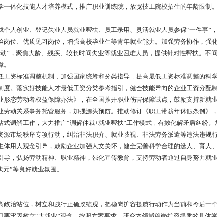
学一体化技能人才培养模式，推广职业训练院，放宽技工院校招生的年龄限制
。
人创业、登记失业人员就业帮扶、员工录用、灵活就业人员参保“一件事”，
验岗位、优质见习岗位，增强高校毕业生等青年就业能力。加强劳务协作，强
动”，聚焦大龄、残疾、较长时间失业等就业困难人员，提供针对性帮扶。不间断
障。
工资标准调整机制，加强国家统筹和分类指导，提高最低工资标准调整的科学
制度。落实好技能人才最低工资分类参考指引，健全技能导向的企业工资分配
形态劳动者权益保障办法》，在全国推开职业伤害保障试点，鼓励支持新就业
业劳动关系事务托管服务，加强源头预防。推动修订《职工带薪年休假条例》
站式调解工作，大力推广“调解仲裁+就业帮扶”工作模式，有效化解矛盾纠纷
资源市场秩序专项行动，纠治非法职介、就业歧视、非法劳务派遣等违法违规
体用人观念引导，鼓励企业加强人文关怀，健全完善科学合理的选人、育人、
引导，弘扬劳动精神、职业精神，强化宣传教育，支持劳动者通过自身努力就业
状元”等良好就业氛围。
政治站位，树立和践行正确政绩观，把稳岗扩容提质行动作为当前和今后一个
门要牢固树立“大就业”观念，按照方案要求，研究本领域稳岗扩容提质的具体