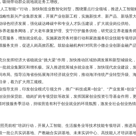
，吸纳带动群众就地就近务工增收。
工智能+”行动，加快制造业数智化转型，围绕重点行业领域，推进人工智能
战略性新兴产业集群发展，开展产业创新工程，实施新技术、新产品、新场景
动绿色经济发展，强化碳达峰碳中和专业人才队伍建设，扩大就业岗位供给。
养老服务网络，扩大老年康复护理、安宁疗护服务供给，研究设立养老服务师
托育服务，增加就业机会。实施家政劳务对接行动和家政服务职业技能专项培
源服务支持，促进人岗高效匹配。鼓励金融机构针对民营小微企业创新金融产
发挥经济大省稳就业“挑大梁”作用，加快推动区域协调发展和新型城镇化，
一批就业集聚区和增长极。深入推进统筹城乡就业改革，加快现代农业建设，
间布局。指导沿海省份拓展海洋经济就业空间，推动海洋传统产业转型升级、
目录，着力扩大用工规模。
支持，印发创业模式引领文件，推广“科技成果+创业”、“产业发展+创业”、
创业担保贷款、稳岗扩岗专项贷款等政策，发挥国家创业投资引导基金作用，
资源对接服务季活动，持续营造有利于创业就业的环境氛围，激发全社会创业热
亮前程”培训行动，开展人工智能、生活服务业等技术技能专项培训，推进高
设一批公共实训基地、产教融合实训基地、未来实训中心、高技能人才培训基