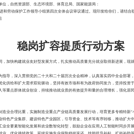
单位，自然资源部、生态环境部、体育总局、国家能源局：
进和劳动保护工作领导小组第四次全体会议审议通过。现印发给你们，请
组
稳岗扩容提质行动方
，加快构建就业友好型发展方式，扎实推动高质量充分就业取得新进展，现就
指导，深入贯彻党的二十大和二十届历次全会精神，认真落实四中全会部署，
优化供给和扩大需求双轮驱动，坚持有效市场和有为政府协同发力，坚持投资
人等重点群体就业创业，持续推动就业质的有效提升和量的合理增长，强化居
业合理比重，实施制造业重点产业链高质量发展行动，培育更多专精特新“小
业特色产业集群、建设特色产业园区，引导资金、技术等有序转移，推动扩大
工业全要素智能化发展和农业数智化转型，鼓励企业在应用人工智能时同步开
业。优化接续政策，延续实施失业保险稳岗返还、技能提升补贴、扩岗补助等