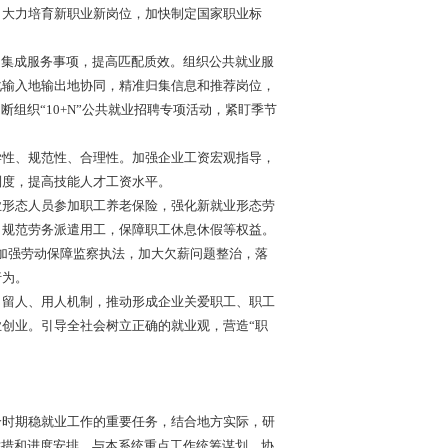
。大力培育新职业新岗位，加快制定国家职业标
集成服务事项，提高匹配质效。组织公共就业服
化输入地输出地协同，精准归集信息和推荐岗位，
组织“10+N”公共就业招聘专项活动，紧盯季节
性、规范性、合理性。加强企业工资宏观指导，
制度，提高技能人才工资水平。
形态人员参加职工养老保险，强化新就业形态劳
，规范劳务派遣用工，保障职工休息休假等权益。
。加强劳动保障监察执法，加大欠薪问题整治，落
行为。
留人、用人机制，推动形成企业关爱职工、职工
创业。引导全社会树立正确的就业观，营造“职
时期稳就业工作的重要任务，结合地方实际，研
举措和进度安排，与本系统重点工作统筹谋划、协