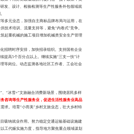
展研发、设计、检验检测等生产性服务外包领域就
制。
等多元业态，加强自主商标品牌布局与运用，在
供技术培训、流量支持等，避免“内卷式”竞争。
建筑起重机械的施工项目增加机械类安全生产管理
化招聘时序安排，加快招录组织。支持国有企业
续提高5个百分点以上。继续实施“三支一扶”计
助理等岗位。动态监测各地社区工作者、工会社会
”、“冰雪+”文旅融合消费新场景，围绕居民多样
商务咨询等生产性服务业，促进生活性服务业高品
需求。培育“小而美”乡村文旅业态，壮大乡村特
目吸纳就业作用。努力稳定交通运输基础设施建
大以工代赈实施力度，指导地方聚焦重点领域谋划