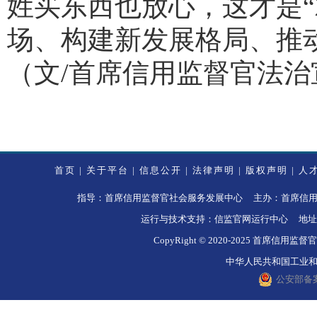
姓买东西也放心，这才是“
场、构建新发展格局、推动
（文/首席信用监督官法
首页
|
关于平台
|
信息公开
|
法律声明
|
版权声明
|
人
指导：首席信用监督官社会服务发展中心 主办：首席信用监督官社
运行与技术支持：信监官网运行中心 地址
CopyRight © 2020-2025 
中华人民共和国工业和信息
公安部备案号