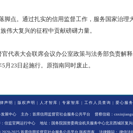
终落脚点。通过扎实的信用监督工作，服务国家治理
民族伟大复兴的征程中贡献磅礴力量。
督官代表大会联席会议办公室政策与法务部负责解释
6年5月23日起施行。原指南同时废止。
律声明
|
版权声明
|
人才智库
|
专家智库
|
工作人员查询
|
爱心服
中心 主办：首席信用监督官社会服务公共平台 督察信箱：cnxinjianguan
持：信监官网运行中心 地址：国务院国资委商业机关服务中心北京西城区复兴门
ght © 2020-2025 首席信用监督官社会服务公共平台 版权所有 法律顾问： 律信