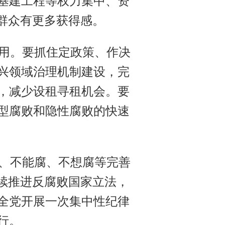
基建工程等权力集中、资
群众有更多获得感。
用。要抓住定政策、作决
兴领域治理机制建设，完
，减少设租寻租机会。要
型腐败和隐性腐败的快速
、不能腐、不想腐等完善
续推进反腐败国家立法，
全党开展一次集中性纪律
行。