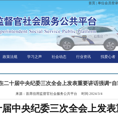
首页
|
单位会员登
政策法规
学习之声
社会动态
行业资讯
找爱心者
在二十届中央纪委三次全会上发表重要讲话强调“自
来源：首席信用监督官社会服务公共平台 时间:2024/3/4
十届中央纪委三次全会上发表