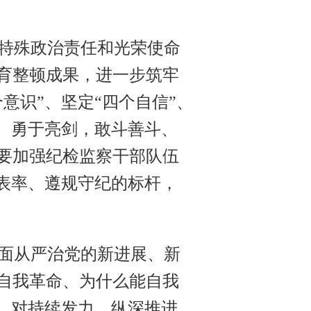
特殊政治责任和光荣使命
育整顿成果，进一步筑牢
意识”、坚定“四个自信”、
、勇于亮剑，敢斗善斗、
要加强纪检监察干部队伍
表率、遵规守纪的标杆，
面从严治党的新进展、新
自我革命、为什么能自我
，对持续发力、纵深推进