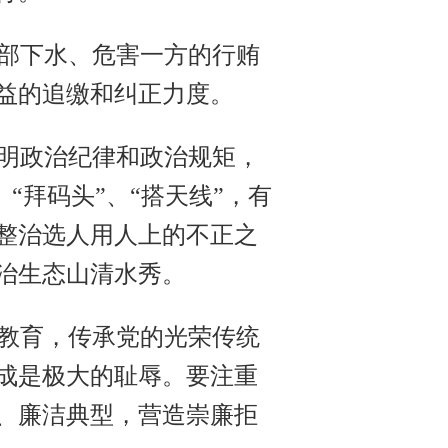
部下水、危害一方的行贿
益的追缴和纠正力度。
明政治纪律和政治规矩，
“拜码头”、“搭天线”，有
整治选人用人上的不正之
治生态山清水秀。
教育，传承党的光荣传统
成是极大的耻辱。要注重
、廉洁典型，营造崇廉拒