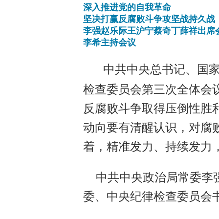
深入推进党的自我革命
坚决打赢反腐败斗争攻坚战持久战
李强赵乐际王沪宁蔡奇丁薛祥出席
李希主持会议
中共中央总书记、国家
检查委员会第三次全体会
反腐败斗争取得压倒性胜
动向要有清醒认识，对腐
着，精准发力、持续发力
中共中央政治局常委李
委、中央纪律检查委员会