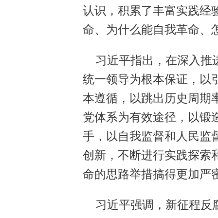
认识，积累了丰富实践经
命、为什么能自我革命、
习近平指出，在深入推
统一领导为根本保证，以
本遵循，以跳出历史周期
党体系为有效途径，以锻
手，以自我监督和人民监
创新，不断进行实践探索
命的思路举措搞得更加严
习近平强调，新征程反