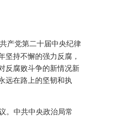
国共产党第二十届中央纪律
年坚持不懈的强力反腐，
对反腐败斗争的新情况新
永远在路上的坚韧和执
议。中共中央政治局常