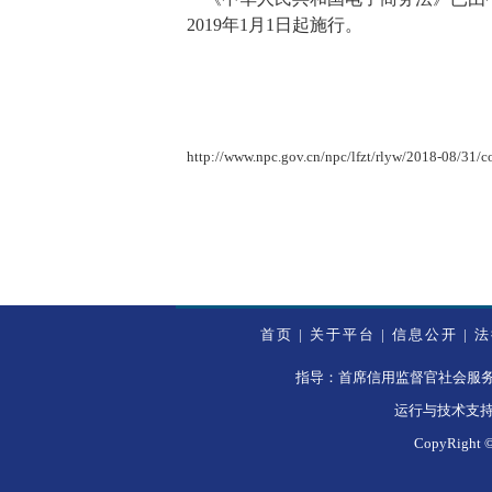
2019年1月1日起施行。
http://www.npc.gov.cn/npc/lfzt/rlyw/2018-08/31/
首页
|
关于平台
|
信息公开
|
法
指导：首席信用监督官社会服务发展
运行与技术支
CopyRi