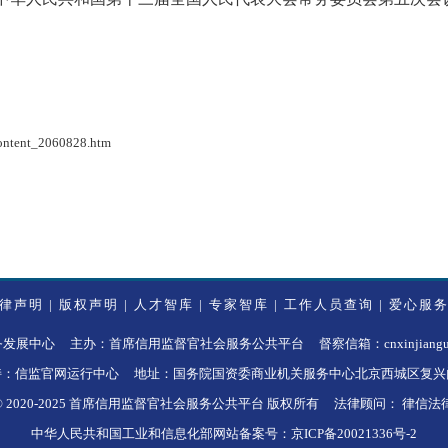
content_2060828.htm
律声明
|
版权声明
|
人才智库
|
专家智库
|
工作人员查询
|
爱心服
中心 主办：首席信用监督官社会服务公共平台 督察信箱：cnxinjianguan
持：信监官网运行中心 地址：国务院国资委商业机关服务中心北京西城区复兴门
ght © 2020-2025 首席信用监督官社会服务公共平台 版权所有 法律顾问： 律信
中华人民共和国工业和信息化部网站备案号：京ICP备20021336号-2