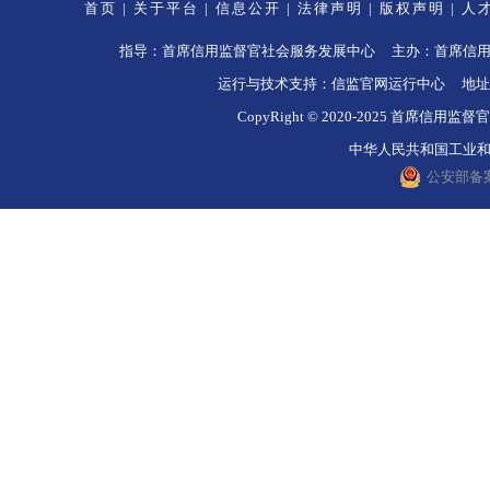
首页
|
关于平台
|
信息公开
|
法律声明
|
版权声明
|
人
指导：首席信用监督官社会服务发展中心 主办：首席信用监督官社
运行与技术支持：信监官网运行中心 地址
CopyRight © 2020-2025 
中华人民共和国工业和信息
公安部备案号